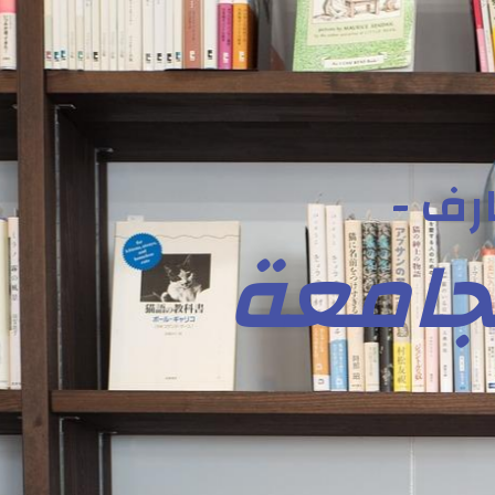
رف -
لجامعة