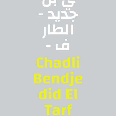
جديد -
الطار
ف -
Chadli
Bendje
did El
Tarf