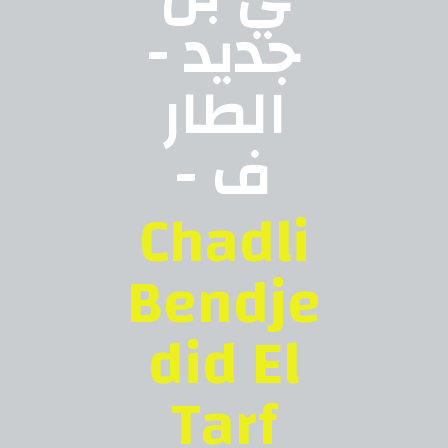
جديد -
الطار
ف -
Chadli
Bendje
did El
Tarf