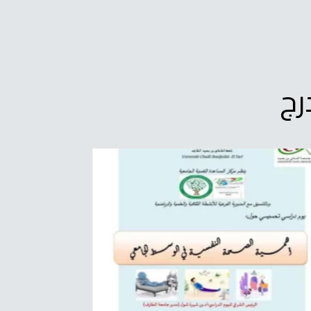
رج
وزير التعل
على إطلاق “