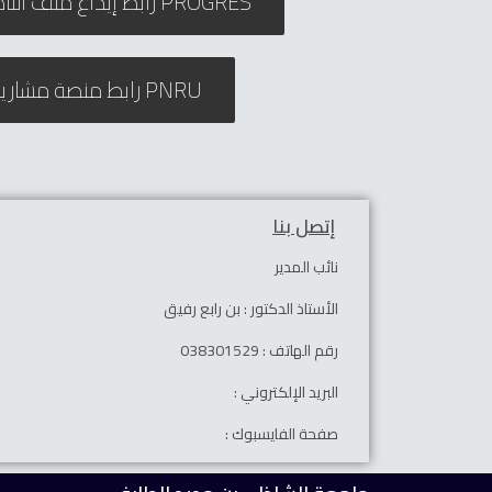
رابط إيداع ملف التأهيل الجامعي PROGRES
رابط منصة مشاريع البحث PNRU
إتصل بنا
نائب المدير
الأستاذ الدكتور : بن رابع رفيق
رقم الهاتف : 038301529
البريد الإلكتروني :
صفحة الفايسبوك :