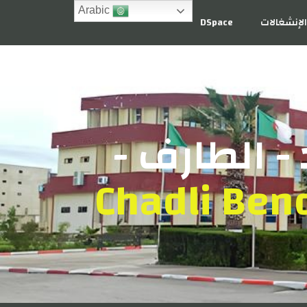
Arabic
لإنشغالات
DSpace
- الطارف -
Chadli Bend