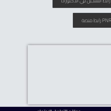
P
ابط منصة PNR