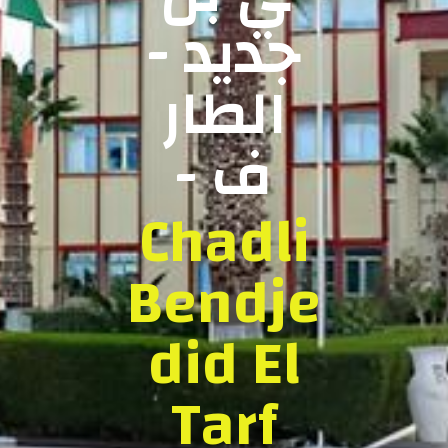
جديد -
الطار
ف -
Chadli
Bendje
did El
Tarf