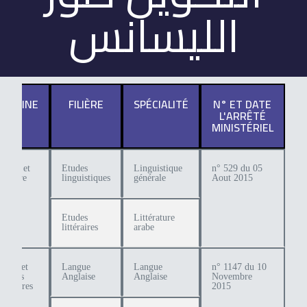
الليسانس
OMAINE
FILIÈRE
SPÉCIALITÉ
N° ET DATE
L'ARRÊTÉ
MINISTÉRIEL
angue et
Etudes
Linguistique
n° 529 du 05
térature
linguistiques
générale
Aout 2015
rabe
Etudes
Littérature
littéraires
arabe
ttres et
Langue
Langue
n° 1147 du 10
angues
Anglaise
Anglaise
Novembre
rangères
2015