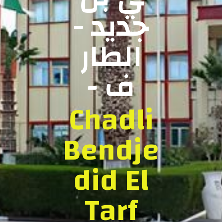
جديد -
الطار
ف -
Chadli
Bendje
did El
Tarf