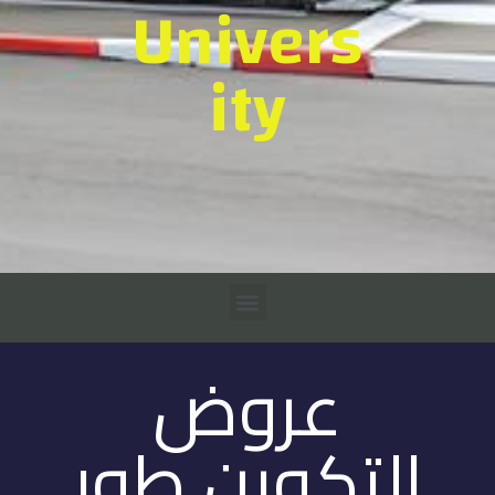
Univers
ity
عروض
التكوين طور