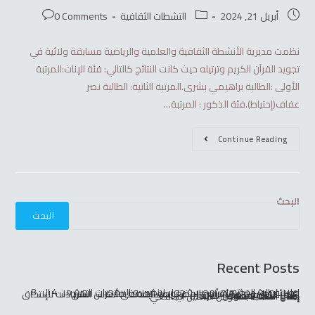
أبريل 21, 2024
التشطات الثقافية
0 Comments
نظمت مديرية الأنشطة الثقافية والعلمية والرياضية مسابقة ولائية في
تجويد القرآن الكريم وترتيله حيث كانت النتائج كالتالي: فئة الإناث:المرتبة
الأولى :الطالبة براهيمي بشرى.المرتبة الثانية: الطالبة نصر
عفاف(إحتياط).فئة الذكور : المرتبة…
Continue Reading
البحث
البحث
Recent Posts
إعلان لطلبة الدكتوراه “مدرسة حول لينكس و البرمجيات الحرة من 4 الى 8 جويلية
إعلان خاص بإيداع الأقراص المضغوطة الخاصة بمذكرات التخرج
إعلان القائمة النهائية للناجحين في المسابقة على أساس الشهادات للإلتحاق برتبة أستاذ مساعد
إعلان الكتبة بخصوص التبرئة
إعلان المكتبة بخصوص التأهيل الجامعي