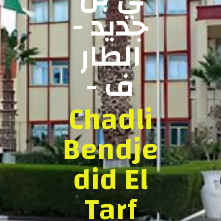
جديد -
الطار
ف -
Chadli
Bendje
did El
Tarf