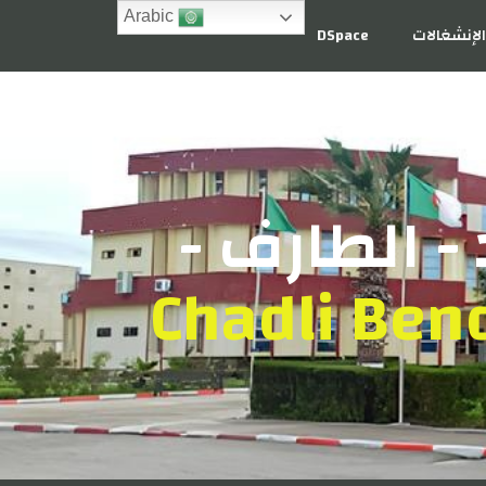
Arabic
لإنشغالات
DSpace
- الطارف -
Chadli Bend