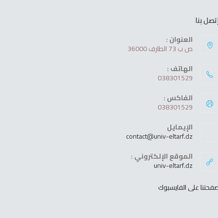
تصل بنا
العنوان :
ص ب 73 الطارف 36000
الهاتف :
038301529
الفاكس :
038301529
الإيمايل
contact@univ-eltarf.dz
الموقع الإلكتروني :
univ-eltarf.dz
فحتنا على الفايسبوك