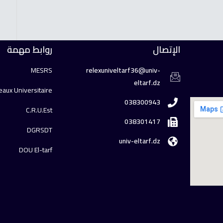
الإتصال
روابط مهمة
MESRS
relexuniveltarf36@univ-
eltarf.dz
aux Universitaire
038300943
C.R.U.Est
038301417
DGRSDT
univ-eltarf.dz
DOU El-tarf