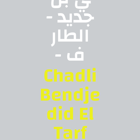
جديد -
الطار
ف -
Chadli
Bendje
did El
Tarf