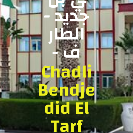
جديد -
الطار
ف -
Chadli
Bendje
did El
Tarf