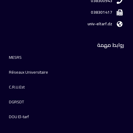
038300943
038301417
univ-eltarf.dz
روابط مهمة
MESRS
Réseaux Universitaire
C.R.U.Est
DGRSDT
DOU El-tarf