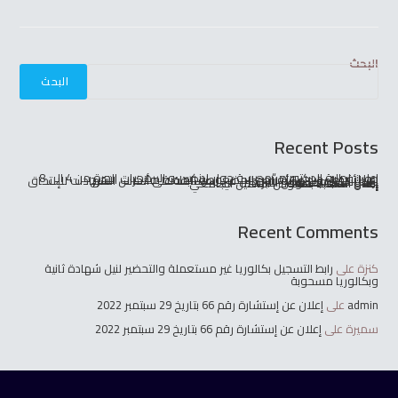
البحث
البحث
Recent Posts
إعلان لطلبة الدكتوراه “مدرسة حول لينكس و البرمجيات الحرة من 4 الى 8 جويلية
إعلان خاص بإيداع الأقراص المضغوطة الخاصة بمذكرات التخرج
إعلان القائمة النهائية للناجحين في المسابقة على أساس الشهادات للإلتحاق برتبة أستاذ مساعد
إعلان الكتبة بخصوص التبرئة
إعلان المكتبة بخصوص التأهيل الجامعي
Recent Comments
كنزة
على
رابط التسجيل بكالوريا غير مستعملة والتحضير لنيل شهادة ثانية
وبكالوريا مسحوبة
admin
على
إعلان عن إستشارة رقم 66 بتاريخ 29 سبتمبر 2022
سميرة
على
إعلان عن إستشارة رقم 66 بتاريخ 29 سبتمبر 2022