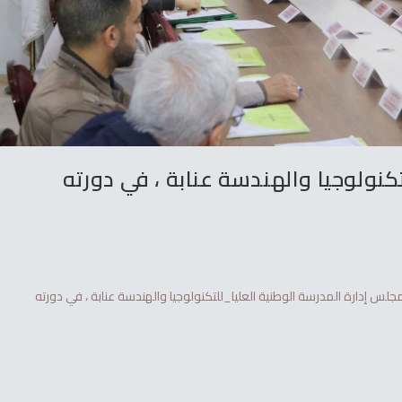
تكنولوجيا والهندسة عنابة ، في دورته
أس البروفيسور بن شهرة شول صباح اليوم الأربعاء 11 مارس 2026 مجلس إدارة المدرسة الوطنية العليا_للتكنولوجيا والهندسة عنابة ، في دورته