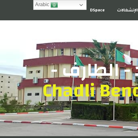
Arabic
لإنشغالات
DSpace
- الطارف -
Chadli Bend