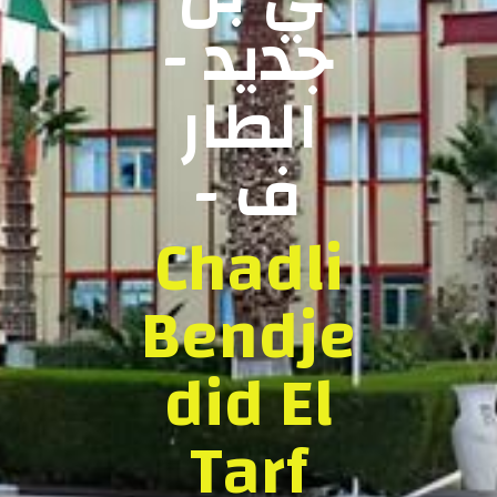
جديد -
الطار
ف -
Chadli
Bendje
did El
Tarf