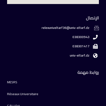
الإتصال
relexuniveltarf36@univ-eltarf.dz
038300943
038301417
univ-eltarf.dz
روابط مهمة
MESRS
Réseaux Universitaire
C.R.U.Est