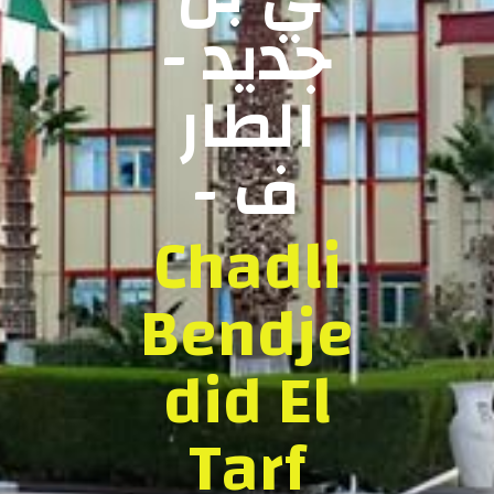
جديد -
الطار
ف -
Chadli
Bendje
did El
Tarf