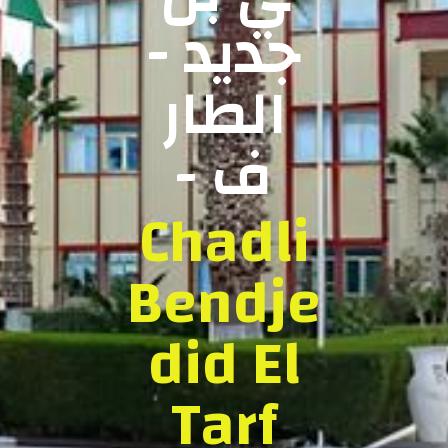
جديد -
الطار
ف -
Chadli
Bendje
did El
Tarf