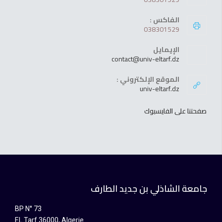
الفاكس :
038301529
الإيمايل
contact@univ-eltarf.dz
الموقع الإلكتروني :
univ-eltarf.dz
صفحتنا على الفايسبوك
جامعة الشاذلي بن جديد الطارف
BP N° 73
EL Tarf 36000, Algerie