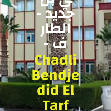
جديد -
الطار
ف -
Chadli
Bendje
did El
Tarf