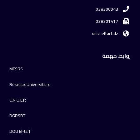
038300943
038301417
univ-eltarf.dz
روابط مهمة
MESRS
Réseaux Universitaire
C.R.U.Est
DGRSDT
DOU El-tarf