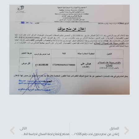
السابق
التالي
إعلان عن عدم جدوى تحت رقم 1325/ك.ع.إ.ت.ع.ت/ج.ش.ب.ط/2023 بتاريخ 14 ديسمبر 2023 : كلية العلوم الإقتصادية التجارية و علوم التسيير
محضر إجتماع لجنة السكن لدراسة الطعون