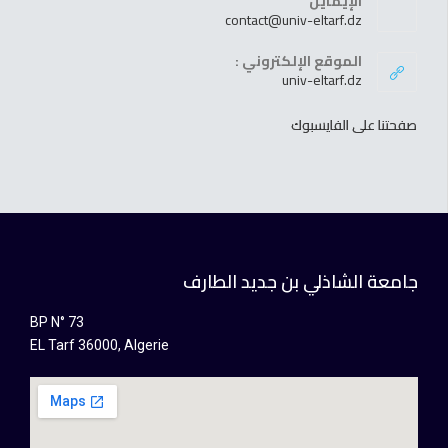
الإيمايل
contact@univ-eltarf.dz
الموقع الإلكتروني :
univ-eltarf.dz
صفحتنا على الفايسبوك
جامعة الشاذلي بن جديد الطارف
BP N° 73
EL Tarf 36000, Algerie