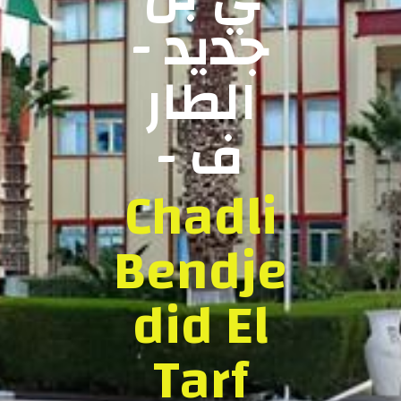
جديد -
الطار
ف -
Chadli
Bendje
did El
Tarf