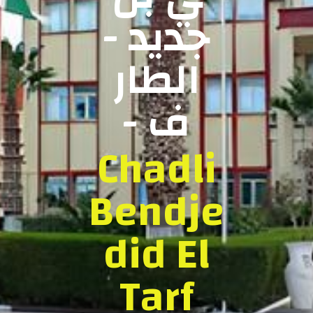
جديد -
الطار
ف -
Chadli
Bendje
did El
Tarf