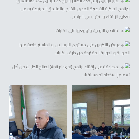
القرار الوزاري رقم 255 الصادر بتاريخ 25 فيفري 2024:المتعلق
ببرنامج الحركية القصيرة المدى بالخارج والملاحق المرتبطة به من
معايير الإنتقاء والترتيب في البرامج .
المناصب النوعية وتوزيعها على الكليات
عروض التكوين على مستوى الليسانس و الماستر خاصة منها
المهنية و الدولية المقترحة من طرف الكليات
المصادقة على إقتناء برنامج (Anti plagiat) لصالح الكليات من أجل
تعميم إستخداماته مستقبلا.