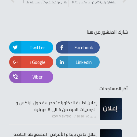
استشارة رقم 01/ج ش ب ط/ك ع ت/2024 قصد نقل الطلبة في الخرجات البيداغوجية لكلية العلوم و التكنولوجيا بجامعة الشاذلي بن جديد الطارف السنة المالية 2024
اعلان عن توظيف و /أو مسابقة على أساس الشهادات للالتحاق بسلك الاساتذة المساعدين، رتبة: أستاذ مساعد قسم “ب”
شارك المنشور من هنا
Twitter
Facebook
Google+
LinkedIn
Viber
آخر المستجدات
إعلان لطلبة الدكتوراه “مدرسة حول لينكس و
البرمجيات الحرة من 4 الى 8 جويلية
يونيو 10, 2026
/
0 COMMENTS
إعلان خاص بإيداع الأقراص المضغوطة الخاصة