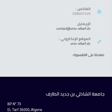
الفاكس :
038301529
الإيمايل
contact@univ-eltarf.dz
الموقع الإلكتروني :
univ-eltarf.dz
صفحتنا على الفايسبوك
جامعة الشاذلي بن جديد الطارف
BP N° 73
EL Tarf 36000, Algerie