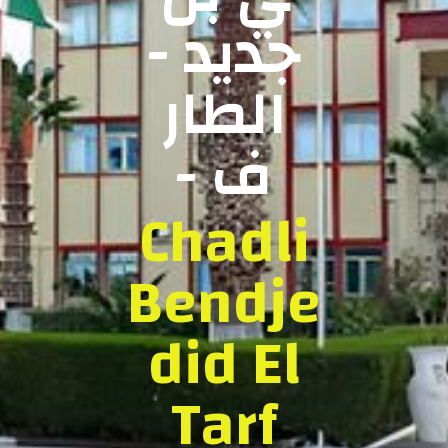
جديد -
الطار
ف -
Chadli
Bendje
did El
Tarf