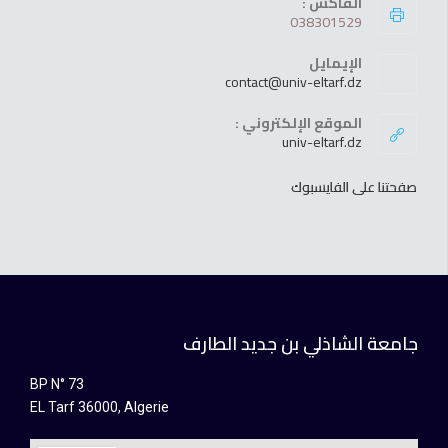
الفاكس :
038301529
الإيمايل
contact@univ-eltarf.dz
الموقع الإلكتروني :
univ-eltarf.dz
صفحتنا على الفايسبوك
جامعة الشاذلي بن جديد الطارف
BP N° 73
EL Tarf 36000, Algerie