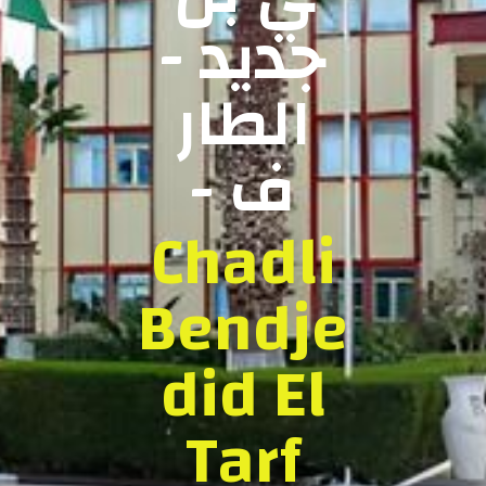
جديد -
الطار
ف -
Chadli
Bendje
did El
Tarf