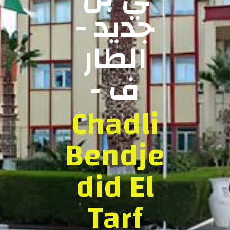
جديد -
الطار
ف -
Chadli
Bendje
did El
Tarf