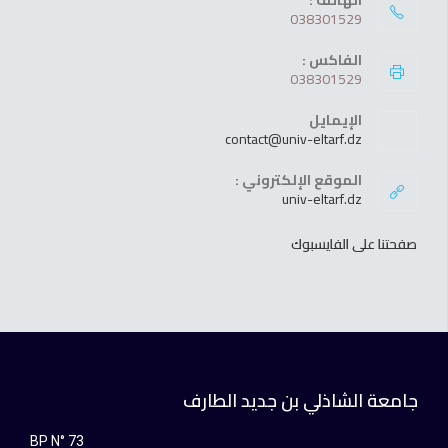
038301529
الفاكس :
038301529
الإيمايل
contact@univ-eltarf.dz
الموقع الإلكتروني :
univ-eltarf.dz
صفحتنا على الفايسبوك
جامعة الشاذلي بن جديد الطارف
BP N° 73