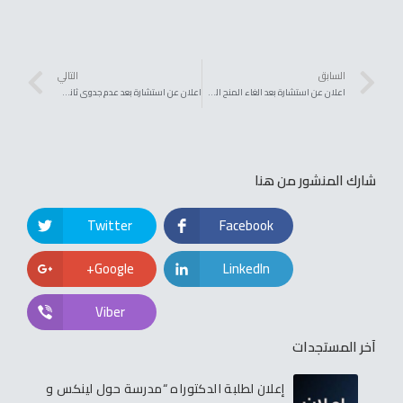
السابق
التالي
اعلان عن استشارة بعد الغاء المنح المؤقت رقم65/ك ع ط ح/ج ش ب ط/2024 قصد الصندوق الوطني للبحث OHB 302082 الحصة رقم 03 لفائدة كلية علوم الطبيعة و الحياة
اعلان عن استشارة بعد عدم جدوى ثاني رقم 63/ك ع ط ح/ج ش ب ط/2024 قصد اقتناء ادوات و مستهلكات المخابر وورشات التدريس و البحث الحصة 01 لفائدة كلية علوم الطبيعة و الحياة
شارك المنشور من هنا
Twitter
Facebook
Google+
LinkedIn
Viber
آخر المستجدات
إعلان لطلبة الدكتوراه “مدرسة حول لينكس و