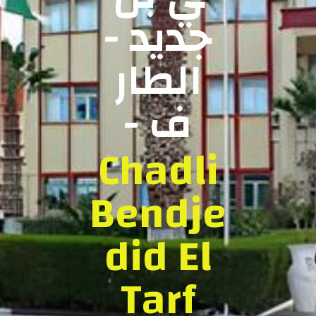
جديد -
الطار
ف -
Chadli
Bendje
did El
Tarf