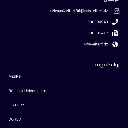
relexuniveltarf36@univ-eltarf.dz
038300943
038301417
univ-eltarf.dz
روابط مهمة
MESRS
Réseaux Universitaire
C.R.U.Est
DGRSDT