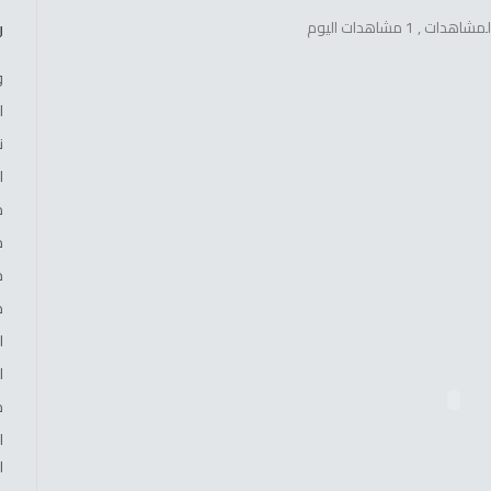
, 1 مشاهدات اليوم
ر
و
ا
ن
ا
م
م
م
د
ا
ا
م
ا
ا