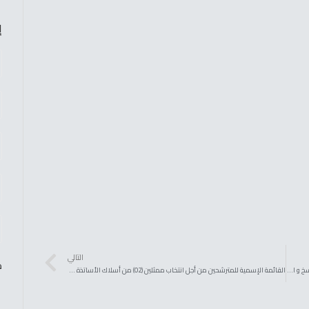
إ
التالي
ص
إعلان عن منح مؤقت للإستشارة الخاصة ب إقتناء عتاد و مستهلكات النسخ و التصوير لفائدة كلية العلوم الإقتصادية و التجارية و علوم التسيير
القائمة الإسمية للمترشحين من أجل انتخاب ممثلين (02) من أسلاك الأساتذة المساعدين لتمثيلهم في مجلس الإدارة