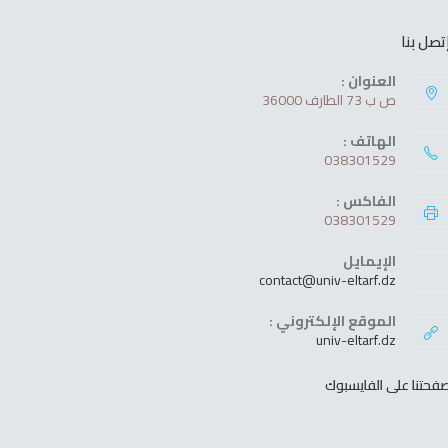
تصل بنا
العنوان :
ص ب 73 الطارف 36000
الهاتف :
038301529
الفاكس :
038301529
الإيمايل
contact@univ-eltarf.dz
الموقع الإلكتروني :
univ-eltarf.dz
فحتنا على الفايسبوك