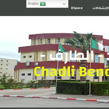
Arabic
لإنشغالات
DSpace
- الطارف -
Chadli Bend