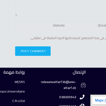
 في هذا المتصفح لاستخدامها المرة المقبلة في تعليقي.
الإتصال
روابط مهمة
MESRS
relexuniveltarf36@univ-
eltarf.dz
aux Universitaire
038300943
C.R.U.Est