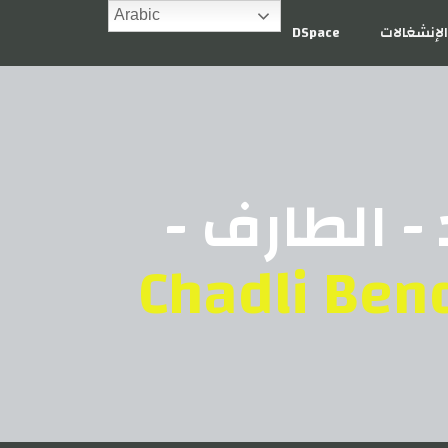
Arabic
لإنشغالات
DSpace
- الطارف -
Chadli Bend