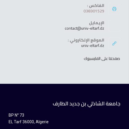
الفاكس :
038301529
الإيمايل
contact@univ-eltarf.dz
الموقع الإلكتروني :
univ-eltarf.dz
صفحتنا على الفايسبوك
جامعة الشاذلي بن جديد الطارف
BP N° 73
EL Tarf 36000, Algerie