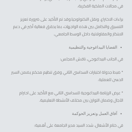
في مجالات الملكية الفكرية،
براءات الاختراع، ونقل التكنولوجيا.وقد تم التأكيد على ضرورة تعزيز
التنسيق والتكامل بين هذه الواجهات، بما يحقق فعالية أكبر في دعم
الابتكار والمقاولاتية داخل الوسط الجامعي.
القضايا البيداغوجية والتنظيمية
في الجانب البيداغوجي، ناقش المجلس:
* ضبط جدولة اختبارات السداسي الثاني وفق تنظيم محكم يضمن السير
الحسن للعملية.
* عرض الرزنامة البيداغوجية للسداسي الثاني مع التأكيد على احترام
الآجال وضمان التوازن بين مختلف الأنشطة التعليمية.
آفاق العمل وتعزيز الحوكمة
في ختام الأشغال، شدد السيد مدير الجامعة على أهمية: