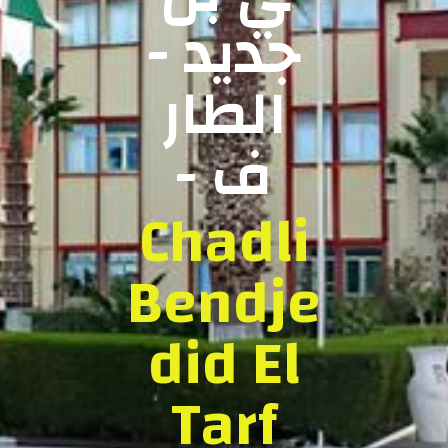
جديد -
الطار
ف -
Chadli
Bendje
did El
Tarf