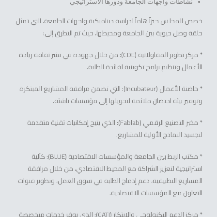
نشاطات واجهات الجامعة ودورها الاستراتيجي
خصص المجلس حيزاً هاماً لدراسة ديناميكية واجهات الجامعة، التي تمثل
حلقة وصل حيوية بين الجامعة ومحيطها، حيث تم التطرق إلى:
* مركز تطوير المقاولاتية (CDE): من خلال جهوده في نشر ثقافة ريادة
الأعمال وتنظيم برامج تكوينية لفائدة الطلبة.
* حاضنة الأعمال (Incubateur): التي تضمن مرافقة المشاريع المبتكرة
وتوفير بيئة احتضان ملائمة لتحويلها إلى مؤسسات ناشئة.
* مخبر التصنيع الرقمي (Fablab): الذي يتيح إمكانيات تقنية متقدمة
لتجسيد النماذج الأولية للمشاريع.
* مكتب الربط بين الجامعة والمؤسسات الاقتصادية (BLUE): كآلية
استراتيجية لتعزيز الشراكة مع المحيط الاقتصادي، من خلال مرافقة
المشاريع التطبيقية، دعم إدماج الطلبة في سوق العمل، وتطوير قنوات
التعاون مع المؤسسات الاقتصادية.
* مركز الدعم التكنولوجي والابتكار (CATI): الذي يوفر خدمات متخصصة