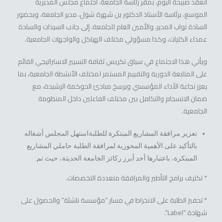
انعقد صبيحة اليوم، بمقر رئاسة الجامعة، اجتماع مجلس المديرية
الموسع، برئاسة الأستاذ الدكتور بن شهرة شول، مدير الجامعة، وبحضور
السادة نواب المدير، والأمين العام للجامعة، إلى جانب السيدات والسادة
عمداء الكليات، وكذا مسؤولي مختلف الهياكل والواجهات الجامعية.
ويأتي هذا الاجتماع في سياق تكريس ثقافة التسيير الاستراتيجي القائم
على المتابعة الدورية والتقييم المستمر لمختلف الأنشطة الجامعية، بما
يعزز نجاعة الأداء المؤسسي ويرسخ مبادئ الحوكمة الرشيدة، مع
ضمان الانسجام والتكامل بين مختلف الفاعلين داخل المنظومة
الجامعية.
تعزيز مرافقة المشاريع المبتكرة للطلبةاستهل المجلس أشغاله
بالتأكيد على الأهمية المحورية لمرافقة الطلبة حاملي المشاريع
المبتكرة، باعتبارها أحد أبرز ركائز الجامعة الحديثة، حيث تم:
* تكثيف برامج التأطير والمرافقة متعددة التخصصات.
* تحفيز الطلبة على الانخراط في مسار “مؤسسة ناشئة” والحصول على
شهادة “Label”.