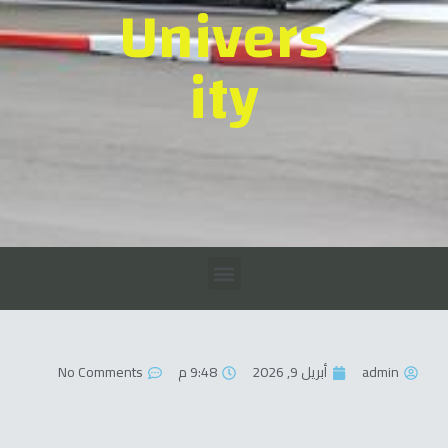
Univers
ity
admin
أبريل 9, 2026
9:48 م
No Comments