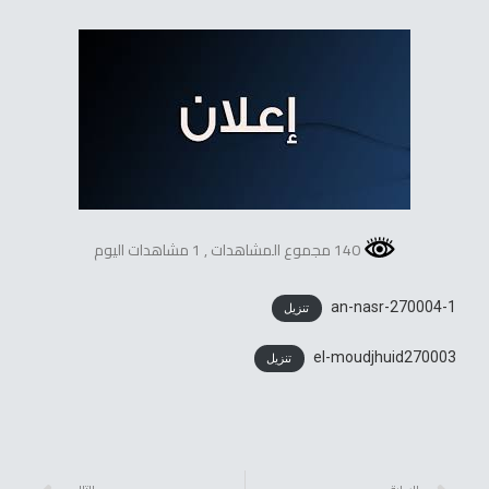
140 مجموع المشاهدات
, 1 مشاهدات اليوم
an-nasr-270004-1
تنزيل
el-moudjhuid270003
تنزيل