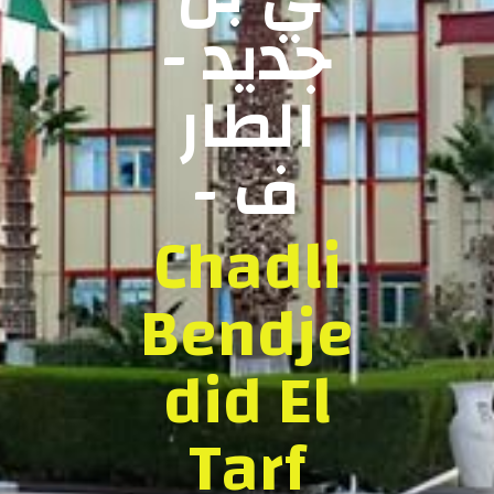
جديد -
الطار
ف -
Chadli
Bendje
did El
Tarf